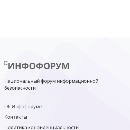
DDOS
ПО
МВД
ГОСДУМА
ЦИФРОВАЯ БЕЗОПАСНОСТЬ
ШИФРОВАНИЕ
ТЕЛЕКОМ
НИЖНИЙ НОВГОРОД
ГОСУСЛУГИ
СОЧИ
ТЕХНОЛОГИИ
ТЮМЕНЬ
SOC
DDOS-АТАКИ
ФСБ
ЛАБОРАТОРИЯ КАСПЕРСКОГО»
РОСКОМНАДЗОР
АСУ ТП
МИНЦИФРЫ РОССИИ
NGFW
КИБЕРМОШЕННИЧЕСТВО
ЦИФРОВАЯ ГРАМОТНОСТЬ
Национальный форум информационной
безопасности
Об Инфофоруме
Контакты
Политика конфиденциальности