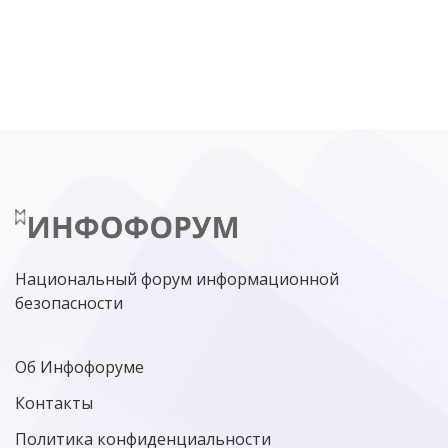
DDOS
ПО
МВД
ГОСДУМА
ЦИФРОВАЯ БЕЗОПАСНОСТЬ
ШИФРОВАНИЕ
ТЕЛЕКОМ
НИЖНИЙ НОВГОРОД
ГОСУСЛУГИ
СОЧИ
ТЕХНОЛОГИИ
ТЮМЕНЬ
SOC
DDOS-АТАКИ
ФСБ
ЛАБОРАТОРИЯ КАСПЕРСКОГО»
РОСКОМНАДЗОР
АСУ ТП
МИНЦИФРЫ РОССИИ
NGFW
КИБЕРМОШЕННИЧЕСТВО
ЦИФРОВАЯ ГРАМОТНОСТЬ
Национальный форум информационной
безопасности
Об Инфофоруме
Контакты
Политика конфиденциальности