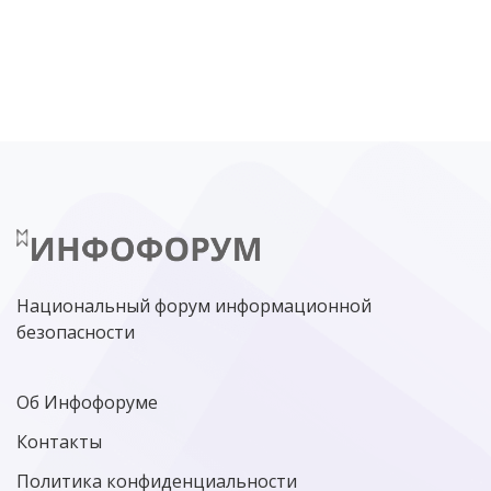
DDOS
ПО
МВД
ГОСДУМА
ЦИФРОВАЯ БЕЗОПАСНОСТЬ
ШИФРОВАНИЕ
ТЕЛЕКОМ
НИЖНИЙ НОВГОРОД
ГОСУСЛУГИ
СОЧИ
ТЕХНОЛОГИИ
ТЮМЕНЬ
SOC
DDOS-АТАКИ
ФСБ
ЛАБОРАТОРИЯ КАСПЕРСКОГО»
РОСКОМНАДЗОР
АСУ ТП
МИНЦИФРЫ РОССИИ
NGFW
КИБЕРМОШЕННИЧЕСТВО
ЦИФРОВАЯ ГРАМОТНОСТЬ
Национальный форум информационной
безопасности
Об Инфофоруме
Контакты
Политика конфиденциальности