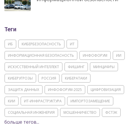
Теги
ИБ
КИБЕРБЕЗОПАСНОСТЬ
ИТ
ИНФОРМАЦИОННАЯ БЕЗОПАСНОСТЬ
ИНФОФОРУМ
ИИ
ИСКУССТВЕННЫЙ ИНТЕЛЛЕКТ
ФИШИНГ
МИНЦИФРЫ
КИБЕРУГРОЗЫ
РОССИЯ
КИБЕРАТАКИ
ЗАЩИТА ДАННЫХ
ИНФОФОРУМ-2025
ЦИФРОВИЗАЦИЯ
КИИ
ИТ-ИНФРАСТРУКТУРА
ИМПОРТОЗАМЕЩЕНИЕ
СОЦИАЛЬНАЯ ИНЖЕНЕРИЯ
МОШЕННИЧЕСТВО
ФСТЭК
больше тегов...
POSITIVE TECHNOLOGIES
ЦИФРОВАЯ ТРАНСФОРМАЦИЯ