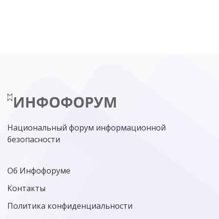
DDOS
ПО
МВД
ГОСДУМА
ЦИФРОВАЯ БЕЗОПАСНОСТЬ
ШИФРОВАНИЕ
ТЕЛЕКОМ
НИЖНИЙ НОВГОРОД
ГОСУСЛУГИ
СОЧИ
ТЕХНОЛОГИИ
ТЮМЕНЬ
SOC
DDOS-АТАКИ
ФСБ
ЛАБОРАТОРИЯ КАСПЕРСКОГО»
РОСКОМНАДЗОР
АСУ ТП
МИНЦИФРЫ РОССИИ
NGFW
КИБЕРМОШЕННИЧЕСТВО
ЦИФРОВАЯ ГРАМОТНОСТЬ
Национальный форум информационной
безопасности
Об Инфофоруме
Контакты
Политика конфиденциальности