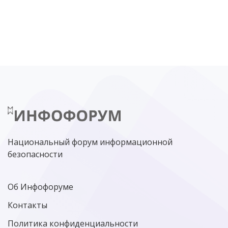
DDOS
ПО
МВД
ГОСДУМА
ЦИФРОВАЯ БЕЗОПАСНОСТЬ
ШИФРОВАНИЕ
ТЕЛЕКОМ
НИЖНИЙ НОВГОРОД
ГОСУСЛУГИ
СОЧИ
ТЕХНОЛОГИИ
ТЮМЕНЬ
SOC
DDOS-АТАКИ
ФСБ
ЛАБОРАТОРИЯ КАСПЕРСКОГО»
РОСКОМНАДЗОР
АСУ ТП
МИНЦИФРЫ РОССИИ
NGFW
КИБЕРМОШЕННИЧЕСТВО
ЦИФРОВАЯ ГРАМОТНОСТЬ
Национальный форум информационной
безопасности
Об Инфофоруме
Контакты
Политика конфиденциальности