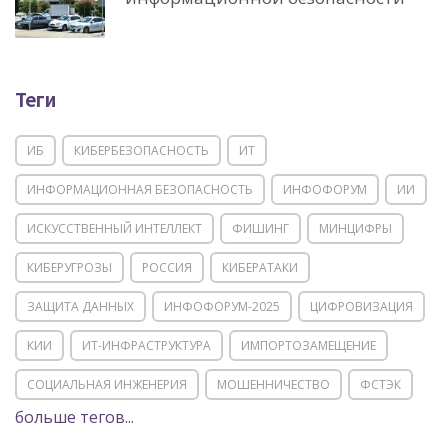
Теги
ИБ
КИБЕРБЕЗОПАСНОСТЬ
ИТ
ИНФОРМАЦИОННАЯ БЕЗОПАСНОСТЬ
ИНФОФОРУМ
ИИ
ИСКУССТВЕННЫЙ ИНТЕЛЛЕКТ
ФИШИНГ
МИНЦИФРЫ
КИБЕРУГРОЗЫ
РОССИЯ
КИБЕРАТАКИ
ЗАЩИТА ДАННЫХ
ИНФОФОРУМ-2025
ЦИФРОВИЗАЦИЯ
КИИ
ИТ-ИНФРАСТРУКТУРА
ИМПОРТОЗАМЕЩЕНИЕ
СОЦИАЛЬНАЯ ИНЖЕНЕРИЯ
МОШЕННИЧЕСТВО
ФСТЭК
больше тегов...
POSITIVE TECHNOLOGIES
ЦИФРОВАЯ ТРАНСФОРМАЦИЯ