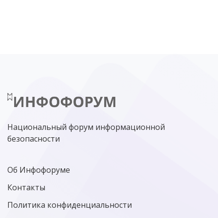
DDOS
ПО
МВД
ГОСДУМА
ЦИФРОВАЯ БЕЗОПАСНОСТЬ
ШИФРОВАНИЕ
ТЕЛЕКОМ
НИЖНИЙ НОВГОРОД
ГОСУСЛУГИ
СОЧИ
ТЕХНОЛОГИИ
ТЮМЕНЬ
SOC
DDOS-АТАКИ
ФСБ
ЛАБОРАТОРИЯ КАСПЕРСКОГО»
РОСКОМНАДЗОР
АСУ ТП
МИНЦИФРЫ РОССИИ
NGFW
КИБЕРМОШЕННИЧЕСТВО
ЦИФРОВАЯ ГРАМОТНОСТЬ
Национальный форум информационной
безопасности
Об Инфофоруме
Контакты
Политика конфиденциальности