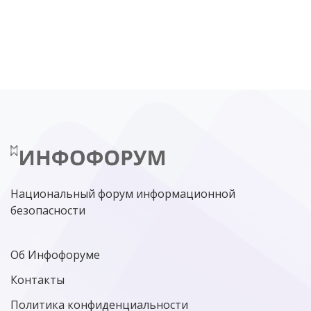
DDOS
ПО
МВД
ГОСДУМА
ЦИФРОВАЯ БЕЗОПАСНОСТЬ
ШИФРОВАНИЕ
ТЕЛЕКОМ
НИЖНИЙ НОВГОРОД
ГОСУСЛУГИ
СОЧИ
ТЕХНОЛОГИИ
ТЮМЕНЬ
SOC
DDOS-АТАКИ
ФСБ
ЛАБОРАТОРИЯ КАСПЕРСКОГО»
РОСКОМНАДЗОР
АСУ ТП
МИНЦИФРЫ РОССИИ
NGFW
КИБЕРМОШЕННИЧЕСТВО
ЦИФРОВАЯ ГРАМОТНОСТЬ
Национальный форум информационной
безопасности
Об Инфофоруме
Контакты
Политика конфиденциальности