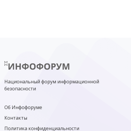
DDOS
ПО
МВД
ГОСДУМА
ЦИФРОВАЯ БЕЗОПАСНОСТЬ
ШИФРОВАНИЕ
ТЕЛЕКОМ
НИЖНИЙ НОВГОРОД
ГОСУСЛУГИ
СОЧИ
ТЕХНОЛОГИИ
ТЮМЕНЬ
SOC
DDOS-АТАКИ
ФСБ
ЛАБОРАТОРИЯ КАСПЕРСКОГО»
РОСКОМНАДЗОР
АСУ ТП
МИНЦИФРЫ РОССИИ
NGFW
КИБЕРМОШЕННИЧЕСТВО
ЦИФРОВАЯ ГРАМОТНОСТЬ
Национальный форум информационной
безопасности
Об Инфофоруме
Контакты
Политика конфиденциальности