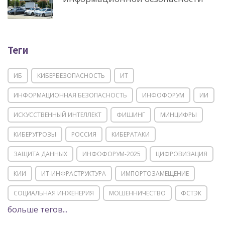
Теги
ИБ
КИБЕРБЕЗОПАСНОСТЬ
ИТ
ИНФОРМАЦИОННАЯ БЕЗОПАСНОСТЬ
ИНФОФОРУМ
ИИ
ИСКУССТВЕННЫЙ ИНТЕЛЛЕКТ
ФИШИНГ
МИНЦИФРЫ
КИБЕРУГРОЗЫ
РОССИЯ
КИБЕРАТАКИ
ЗАЩИТА ДАННЫХ
ИНФОФОРУМ-2025
ЦИФРОВИЗАЦИЯ
КИИ
ИТ-ИНФРАСТРУКТУРА
ИМПОРТОЗАМЕЩЕНИЕ
СОЦИАЛЬНАЯ ИНЖЕНЕРИЯ
МОШЕННИЧЕСТВО
ФСТЭК
больше тегов...
POSITIVE TECHNOLOGIES
ЦИФРОВАЯ ТРАНСФОРМАЦИЯ