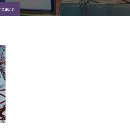
трасли