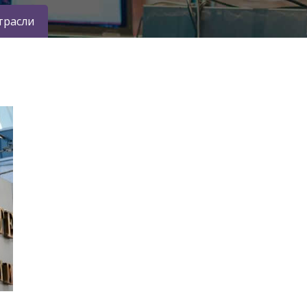
трасли