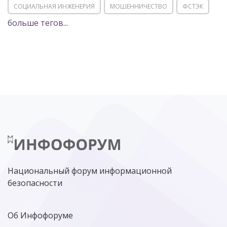
СОЦИАЛЬНАЯ ИНЖЕНЕРИЯ
МОШЕННИЧЕСТВО
ФСТЭК
больше тегов...
POSITIVE TECHNOLOGIES
ЦИФРОВАЯ ТРАНСФОРМАЦИЯ
DDOS
ПО
МВД
ГОСДУМА
ЦИФРОВАЯ БЕЗОПАСНОСТЬ
ШИФРОВАНИЕ
ТЕЛЕКОМ
НИЖНИЙ НОВГОРОД
ГОСУСЛУГИ
СОЧИ
ТЕХНОЛОГИИ
ТЮМЕНЬ
SOC
DDOS-АТАКИ
ФСБ
ЛАБОРАТОРИЯ КАСПЕРСКОГО»
РОСКОМНАДЗОР
АСУ ТП
МИНЦИФРЫ РОССИИ
NGFW
КИБЕРМОШЕННИЧЕСТВО
ЦИФРОВАЯ ГРАМОТНОСТЬ
Национальный форум информационной
безопасности
Об Инфофоруме