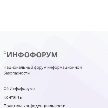
DDOS
ПО
МВД
ГОСДУМА
ЦИФРОВАЯ БЕЗОПАСНОСТЬ
ШИФРОВАНИЕ
ТЕЛЕКОМ
НИЖНИЙ НОВГОРОД
ГОСУСЛУГИ
СОЧИ
ТЕХНОЛОГИИ
ТЮМЕНЬ
SOC
DDOS-АТАКИ
ФСБ
ЛАБОРАТОРИЯ КАСПЕРСКОГО»
РОСКОМНАДЗОР
АСУ ТП
МИНЦИФРЫ РОССИИ
NGFW
КИБЕРМОШЕННИЧЕСТВО
ЦИФРОВАЯ ГРАМОТНОСТЬ
Национальный форум информационной
безопасности
Об Инфофоруме
Контакты
Политика конфиденциальности