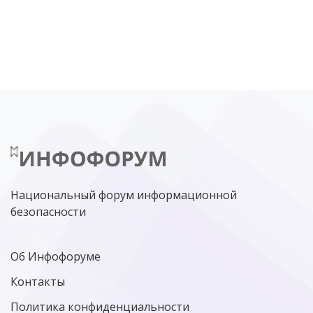
DDOS
ПО
МВД
ГОСДУМА
ЦИФРОВАЯ БЕЗОПАСНОСТЬ
ШИФРОВАНИЕ
ТЕЛЕКОМ
НИЖНИЙ НОВГОРОД
ГОСУСЛУГИ
СОЧИ
ТЕХНОЛОГИИ
ТЮМЕНЬ
SOC
DDOS-АТАКИ
ФСБ
ЛАБОРАТОРИЯ КАСПЕРСКОГО»
РОСКОМНАДЗОР
АСУ ТП
МИНЦИФРЫ РОССИИ
NGFW
КИБЕРМОШЕННИЧЕСТВО
ЦИФРОВАЯ ГРАМОТНОСТЬ
Национальный форум информационной
безопасности
Об Инфофоруме
Контакты
Политика конфиденциальности