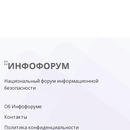
DDOS
ПО
МВД
ГОСДУМА
ЦИФРОВАЯ БЕЗОПАСНОСТЬ
ШИФРОВАНИЕ
ТЕЛЕКОМ
НИЖНИЙ НОВГОРОД
ГОСУСЛУГИ
СОЧИ
ТЕХНОЛОГИИ
ТЮМЕНЬ
SOC
DDOS-АТАКИ
ФСБ
ЛАБОРАТОРИЯ КАСПЕРСКОГО»
РОСКОМНАДЗОР
АСУ ТП
МИНЦИФРЫ РОССИИ
NGFW
КИБЕРМОШЕННИЧЕСТВО
ЦИФРОВАЯ ГРАМОТНОСТЬ
Национальный форум информационной
безопасности
Об Инфофоруме
Контакты
Политика конфиденциальности