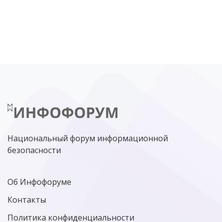
DDOS
ПО
МВД
ГОСДУМА
ЦИФРОВАЯ БЕЗОПАСНОСТЬ
ШИФРОВАНИЕ
ТЕЛЕКОМ
НИЖНИЙ НОВГОРОД
ГОСУСЛУГИ
СОЧИ
ТЕХНОЛОГИИ
ТЮМЕНЬ
SOC
DDOS-АТАКИ
ФСБ
ЛАБОРАТОРИЯ КАСПЕРСКОГО»
РОСКОМНАДЗОР
АСУ ТП
МИНЦИФРЫ РОССИИ
NGFW
КИБЕРМОШЕННИЧЕСТВО
ЦИФРОВАЯ ГРАМОТНОСТЬ
Национальный форум информационной
безопасности
Об Инфофоруме
Контакты
Политика конфиденциальности