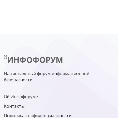
DDOS
ПО
МВД
ГОСДУМА
ЦИФРОВАЯ БЕЗОПАСНОСТЬ
ШИФРОВАНИЕ
ТЕЛЕКОМ
НИЖНИЙ НОВГОРОД
ГОСУСЛУГИ
СОЧИ
ТЕХНОЛОГИИ
ТЮМЕНЬ
SOC
DDOS-АТАКИ
ФСБ
ЛАБОРАТОРИЯ КАСПЕРСКОГО»
РОСКОМНАДЗОР
АСУ ТП
МИНЦИФРЫ РОССИИ
NGFW
КИБЕРМОШЕННИЧЕСТВО
ЦИФРОВАЯ ГРАМОТНОСТЬ
Национальный форум информационной
безопасности
Об Инфофоруме
Контакты
Политика конфиденциальности