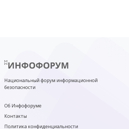
DDOS
ПО
МВД
ГОСДУМА
ЦИФРОВАЯ БЕЗОПАСНОСТЬ
ШИФРОВАНИЕ
ТЕЛЕКОМ
НИЖНИЙ НОВГОРОД
ГОСУСЛУГИ
СОЧИ
ТЕХНОЛОГИИ
ТЮМЕНЬ
SOC
DDOS-АТАКИ
ФСБ
ЛАБОРАТОРИЯ КАСПЕРСКОГО»
РОСКОМНАДЗОР
АСУ ТП
МИНЦИФРЫ РОССИИ
NGFW
КИБЕРМОШЕННИЧЕСТВО
ЦИФРОВАЯ ГРАМОТНОСТЬ
Национальный форум информационной
безопасности
Об Инфофоруме
Контакты
Политика конфиденциальности