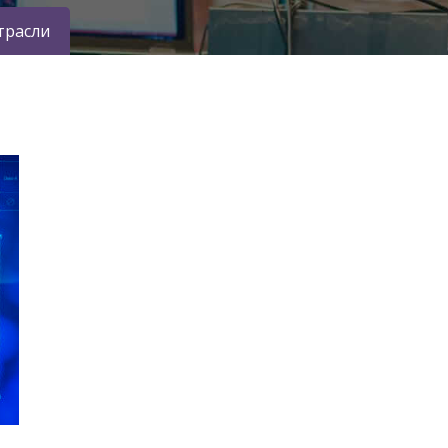
трасли