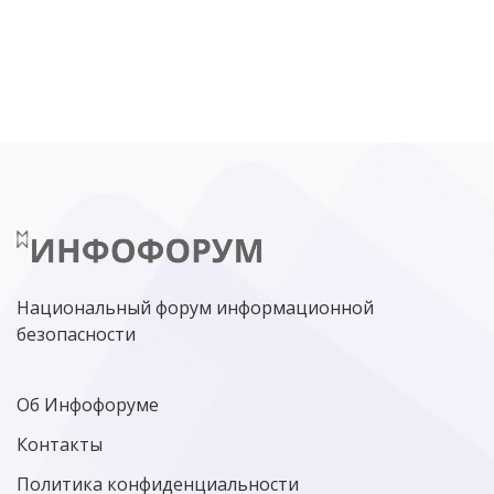
DDOS
ПО
МВД
ГОСДУМА
ЦИФРОВАЯ БЕЗОПАСНОСТЬ
ШИФРОВАНИЕ
ТЕЛЕКОМ
НИЖНИЙ НОВГОРОД
ГОСУСЛУГИ
СОЧИ
ТЕХНОЛОГИИ
ТЮМЕНЬ
SOC
DDOS-АТАКИ
ФСБ
ЛАБОРАТОРИЯ КАСПЕРСКОГО»
РОСКОМНАДЗОР
АСУ ТП
МИНЦИФРЫ РОССИИ
NGFW
КИБЕРМОШЕННИЧЕСТВО
ЦИФРОВАЯ ГРАМОТНОСТЬ
Национальный форум информационной
безопасности
Об Инфофоруме
Контакты
Политика конфиденциальности