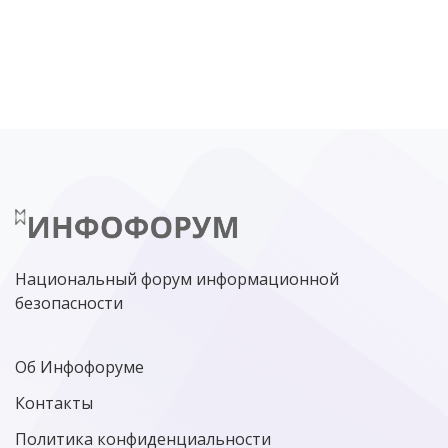
DDOS
ПО
МВД
ГОСДУМА
ЦИФРОВАЯ БЕЗОПАСНОСТЬ
ШИФРОВАНИЕ
ТЕЛЕКОМ
НИЖНИЙ НОВГОРОД
ГОСУСЛУГИ
СОЧИ
ТЕХНОЛОГИИ
ТЮМЕНЬ
SOC
DDOS-АТАКИ
ФСБ
ЛАБОРАТОРИЯ КАСПЕРСКОГО»
РОСКОМНАДЗОР
АСУ ТП
МИНЦИФРЫ РОССИИ
NGFW
КИБЕРМОШЕННИЧЕСТВО
ЦИФРОВАЯ ГРАМОТНОСТЬ
Национальный форум информационной
безопасности
Об Инфофоруме
Контакты
Политика конфиденциальности