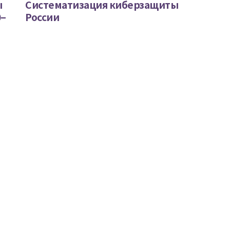
ы
Систематизация киберзащиты
0–
России