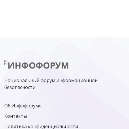
DDOS
ПО
МВД
ГОСДУМА
ЦИФРОВАЯ БЕЗОПАСНОСТЬ
ШИФРОВАНИЕ
ТЕЛЕКОМ
НИЖНИЙ НОВГОРОД
ГОСУСЛУГИ
СОЧИ
ТЕХНОЛОГИИ
ТЮМЕНЬ
SOC
DDOS-АТАКИ
ФСБ
ЛАБОРАТОРИЯ КАСПЕРСКОГО»
РОСКОМНАДЗОР
АСУ ТП
МИНЦИФРЫ РОССИИ
NGFW
КИБЕРМОШЕННИЧЕСТВО
ЦИФРОВАЯ ГРАМОТНОСТЬ
Национальный форум информационной
безопасности
Об Инфофоруме
Контакты
Политика конфиденциальности