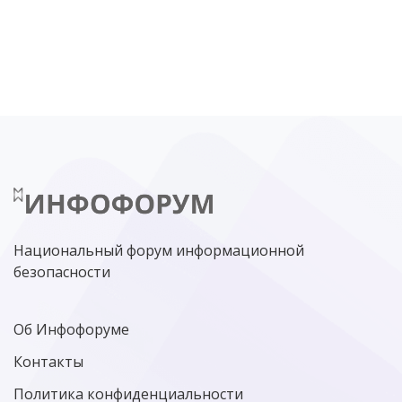
DDOS
ПО
МВД
ГОСДУМА
ЦИФРОВАЯ БЕЗОПАСНОСТЬ
ШИФРОВАНИЕ
ТЕЛЕКОМ
НИЖНИЙ НОВГОРОД
ГОСУСЛУГИ
СОЧИ
ТЕХНОЛОГИИ
ТЮМЕНЬ
SOC
DDOS-АТАКИ
ФСБ
ЛАБОРАТОРИЯ КАСПЕРСКОГО»
РОСКОМНАДЗОР
АСУ ТП
МИНЦИФРЫ РОССИИ
NGFW
КИБЕРМОШЕННИЧЕСТВО
ЦИФРОВАЯ ГРАМОТНОСТЬ
Национальный форум информационной
безопасности
Об Инфофоруме
Контакты
Политика конфиденциальности