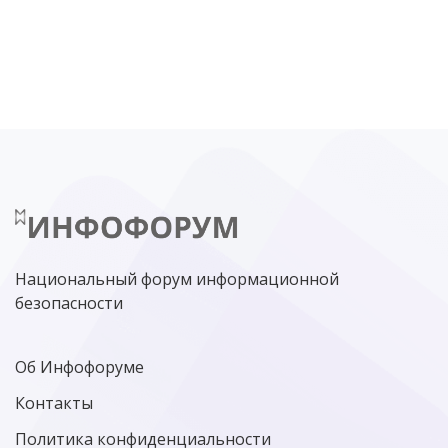
DDOS
ПО
МВД
ГОСДУМА
ЦИФРОВАЯ БЕЗОПАСНОСТЬ
ШИФРОВАНИЕ
ТЕЛЕКОМ
НИЖНИЙ НОВГОРОД
ГОСУСЛУГИ
СОЧИ
ТЕХНОЛОГИИ
ТЮМЕНЬ
SOC
DDOS-АТАКИ
ФСБ
ЛАБОРАТОРИЯ КАСПЕРСКОГО»
РОСКОМНАДЗОР
АСУ ТП
МИНЦИФРЫ РОССИИ
NGFW
КИБЕРМОШЕННИЧЕСТВО
ЦИФРОВАЯ ГРАМОТНОСТЬ
Национальный форум информационной
безопасности
Об Инфофоруме
Контакты
Политика конфиденциальности