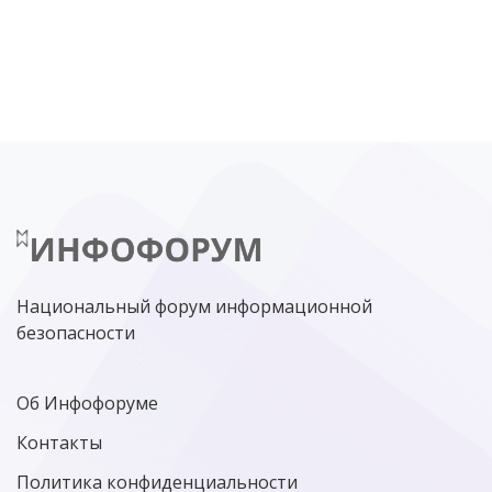
DDOS
ПО
МВД
ГОСДУМА
ЦИФРОВАЯ БЕЗОПАСНОСТЬ
ШИФРОВАНИЕ
ТЕЛЕКОМ
НИЖНИЙ НОВГОРОД
ГОСУСЛУГИ
СОЧИ
ТЕХНОЛОГИИ
ТЮМЕНЬ
SOC
DDOS-АТАКИ
ФСБ
ЛАБОРАТОРИЯ КАСПЕРСКОГО»
РОСКОМНАДЗОР
АСУ ТП
МИНЦИФРЫ РОССИИ
NGFW
КИБЕРМОШЕННИЧЕСТВО
ЦИФРОВАЯ ГРАМОТНОСТЬ
Национальный форум информационной
безопасности
Об Инфофоруме
Контакты
Политика конфиденциальности