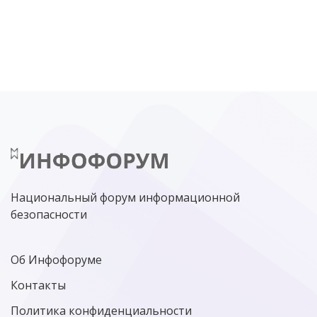
DDOS
ПО
МВД
ГОСДУМА
ЦИФРОВАЯ БЕЗОПАСНОСТЬ
ШИФРОВАНИЕ
ТЕЛЕКОМ
НИЖНИЙ НОВГОРОД
ГОСУСЛУГИ
СОЧИ
ТЕХНОЛОГИИ
ТЮМЕНЬ
SOC
DDOS-АТАКИ
ФСБ
ЛАБОРАТОРИЯ КАСПЕРСКОГО»
РОСКОМНАДЗОР
АСУ ТП
МИНЦИФРЫ РОССИИ
NGFW
КИБЕРМОШЕННИЧЕСТВО
ЦИФРОВАЯ ГРАМОТНОСТЬ
Национальный форум информационной
безопасности
Об Инфофоруме
Контакты
Политика конфиденциальности