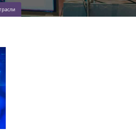
трасли