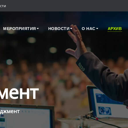
сти
МЕРОПРИЯТИЯ
НОВОСТИ
О НАС
АРХИВ
мент
еджмент