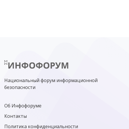
DDOS
ПО
МВД
ГОСДУМА
ЦИФРОВАЯ БЕЗОПАСНОСТЬ
ШИФРОВАНИЕ
ТЕЛЕКОМ
НИЖНИЙ НОВГОРОД
ГОСУСЛУГИ
СОЧИ
ТЕХНОЛОГИИ
ТЮМЕНЬ
SOC
DDOS-АТАКИ
ФСБ
ЛАБОРАТОРИЯ КАСПЕРСКОГО»
РОСКОМНАДЗОР
АСУ ТП
МИНЦИФРЫ РОССИИ
NGFW
КИБЕРМОШЕННИЧЕСТВО
ЦИФРОВАЯ ГРАМОТНОСТЬ
Национальный форум информационной
безопасности
Об Инфофоруме
Контакты
Политика конфиденциальности