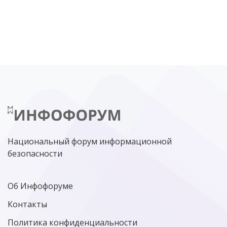
DDOS
ПО
МВД
ГОСДУМА
ЦИФРОВАЯ БЕЗОПАСНОСТЬ
ШИФРОВАНИЕ
ТЕЛЕКОМ
НИЖНИЙ НОВГОРОД
ГОСУСЛУГИ
СОЧИ
ТЕХНОЛОГИИ
ТЮМЕНЬ
SOC
DDOS-АТАКИ
ФСБ
ЛАБОРАТОРИЯ КАСПЕРСКОГО»
РОСКОМНАДЗОР
АСУ ТП
МИНЦИФРЫ РОССИИ
NGFW
КИБЕРМОШЕННИЧЕСТВО
ЦИФРОВАЯ ГРАМОТНОСТЬ
Национальный форум информационной
безопасности
Об Инфофоруме
Контакты
Политика конфиденциальности