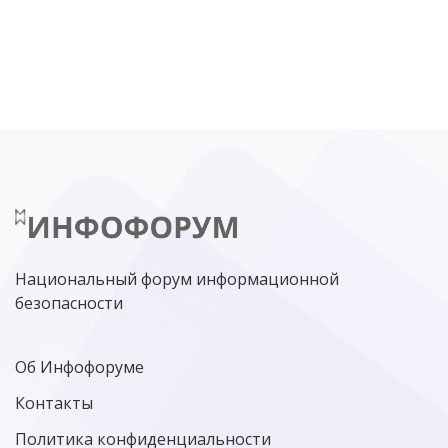
DDOS
ПО
МВД
ГОСДУМА
ЦИФРОВАЯ БЕЗОПАСНОСТЬ
ШИФРОВАНИЕ
ТЕЛЕКОМ
НИЖНИЙ НОВГОРОД
ГОСУСЛУГИ
СОЧИ
ТЕХНОЛОГИИ
ТЮМЕНЬ
SOC
DDOS-АТАКИ
ФСБ
ЛАБОРАТОРИЯ КАСПЕРСКОГО»
РОСКОМНАДЗОР
АСУ ТП
МИНЦИФРЫ РОССИИ
NGFW
КИБЕРМОШЕННИЧЕСТВО
ЦИФРОВАЯ ГРАМОТНОСТЬ
Национальный форум информационной
безопасности
Об Инфофоруме
Контакты
Политика конфиденциальности