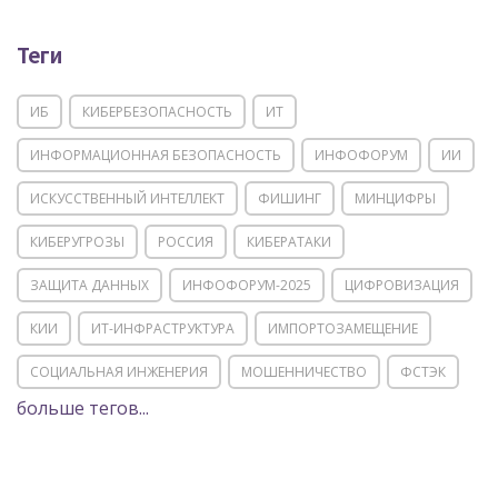
Теги
ИБ
КИБЕРБЕЗОПАСНОСТЬ
ИТ
ИНФОРМАЦИОННАЯ БЕЗОПАСНОСТЬ
ИНФОФОРУМ
ИИ
ИСКУССТВЕННЫЙ ИНТЕЛЛЕКТ
ФИШИНГ
МИНЦИФРЫ
КИБЕРУГРОЗЫ
РОССИЯ
КИБЕРАТАКИ
ЗАЩИТА ДАННЫХ
ИНФОФОРУМ-2025
ЦИФРОВИЗАЦИЯ
КИИ
ИТ-ИНФРАСТРУКТУРА
ИМПОРТОЗАМЕЩЕНИЕ
СОЦИАЛЬНАЯ ИНЖЕНЕРИЯ
МОШЕННИЧЕСТВО
ФСТЭК
больше тегов...
POSITIVE TECHNOLOGIES
ЦИФРОВАЯ ТРАНСФОРМАЦИЯ
DDOS
ПО
МВД
ГОСДУМА