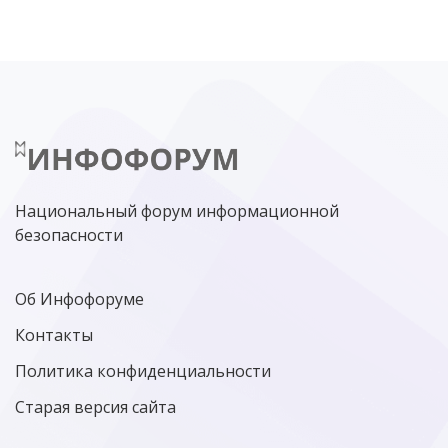
ЦИФРОВАЯ БЕЗОПАСНОСТЬ
ШИФРОВАНИЕ
ТЕЛЕКОМ
НИЖНИЙ НОВГОРОД
ГОСУСЛУГИ
СОЧИ
ТЕХНОЛОГИИ
ТЮМЕНЬ
SOC
DDOS-АТАКИ
ФСБ
ЛАБОРАТОРИЯ КАСПЕРСКОГО»
РОСКОМНАДЗОР
АСУ ТП
МИНЦИФРЫ РОССИИ
NGFW
КИБЕРМОШЕННИЧЕСТВО
ЦИФРОВАЯ ГРАМОТНОСТЬ
Национальный форум информационной
безопасности
Об Инфофоруме
Контакты
Политика конфиденциальности
Старая версия сайта