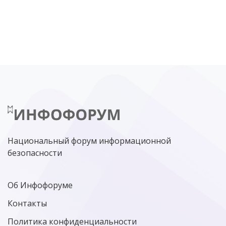
DDOS
ПО
МВД
ГОСДУМА
ЦИФРОВАЯ БЕЗОПАСНОСТЬ
ШИФРОВАНИЕ
ТЕЛЕКОМ
НИЖНИЙ НОВГОРОД
ГОСУСЛУГИ
СОЧИ
ТЕХНОЛОГИИ
ТЮМЕНЬ
SOC
DDOS-АТАКИ
ФСБ
ЛАБОРАТОРИЯ КАСПЕРСКОГО»
РОСКОМНАДЗОР
АСУ ТП
МИНЦИФРЫ РОССИИ
NGFW
КИБЕРМОШЕННИЧЕСТВО
ЦИФРОВАЯ ГРАМОТНОСТЬ
Национальный форум информационной
безопасности
Об Инфофоруме
Контакты
Политика конфиденциальности