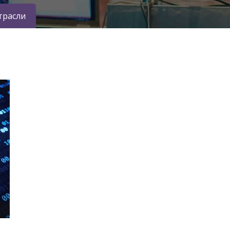
трасли