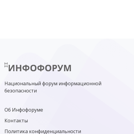
DDOS
ПО
МВД
ГОСДУМА
ЦИФРОВАЯ БЕЗОПАСНОСТЬ
ШИФРОВАНИЕ
ТЕЛЕКОМ
НИЖНИЙ НОВГОРОД
ГОСУСЛУГИ
СОЧИ
ТЕХНОЛОГИИ
ТЮМЕНЬ
SOC
DDOS-АТАКИ
ФСБ
ЛАБОРАТОРИЯ КАСПЕРСКОГО»
РОСКОМНАДЗОР
АСУ ТП
МИНЦИФРЫ РОССИИ
NGFW
КИБЕРМОШЕННИЧЕСТВО
ЦИФРОВАЯ ГРАМОТНОСТЬ
Национальный форум информационной
безопасности
Об Инфофоруме
Контакты
Политика конфиденциальности