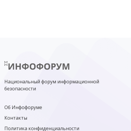
DDOS
ПО
МВД
ГОСДУМА
ЦИФРОВАЯ БЕЗОПАСНОСТЬ
ШИФРОВАНИЕ
ТЕЛЕКОМ
НИЖНИЙ НОВГОРОД
ГОСУСЛУГИ
СОЧИ
ТЕХНОЛОГИИ
ТЮМЕНЬ
SOC
DDOS-АТАКИ
ФСБ
ЛАБОРАТОРИЯ КАСПЕРСКОГО»
РОСКОМНАДЗОР
АСУ ТП
МИНЦИФРЫ РОССИИ
NGFW
КИБЕРМОШЕННИЧЕСТВО
ЦИФРОВАЯ ГРАМОТНОСТЬ
Национальный форум информационной
безопасности
Об Инфофоруме
Контакты
Политика конфиденциальности