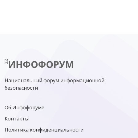
DDOS
ПО
МВД
ГОСДУМА
ЦИФРОВАЯ БЕЗОПАСНОСТЬ
ШИФРОВАНИЕ
ТЕЛЕКОМ
НИЖНИЙ НОВГОРОД
ГОСУСЛУГИ
СОЧИ
ТЕХНОЛОГИИ
ТЮМЕНЬ
SOC
DDOS-АТАКИ
ФСБ
ЛАБОРАТОРИЯ КАСПЕРСКОГО»
РОСКОМНАДЗОР
АСУ ТП
МИНЦИФРЫ РОССИИ
NGFW
КИБЕРМОШЕННИЧЕСТВО
ЦИФРОВАЯ ГРАМОТНОСТЬ
Национальный форум информационной
безопасности
Об Инфофоруме
Контакты
Политика конфиденциальности