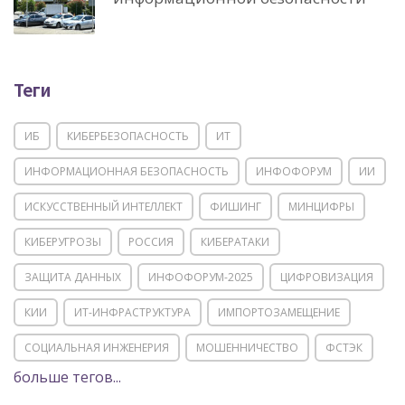
Теги
ИБ
КИБЕРБЕЗОПАСНОСТЬ
ИТ
ИНФОРМАЦИОННАЯ БЕЗОПАСНОСТЬ
ИНФОФОРУМ
ИИ
ИСКУССТВЕННЫЙ ИНТЕЛЛЕКТ
ФИШИНГ
МИНЦИФРЫ
КИБЕРУГРОЗЫ
РОССИЯ
КИБЕРАТАКИ
ЗАЩИТА ДАННЫХ
ИНФОФОРУМ-2025
ЦИФРОВИЗАЦИЯ
КИИ
ИТ-ИНФРАСТРУКТУРА
ИМПОРТОЗАМЕЩЕНИЕ
СОЦИАЛЬНАЯ ИНЖЕНЕРИЯ
МОШЕННИЧЕСТВО
ФСТЭК
больше тегов...
POSITIVE TECHNOLOGIES
ЦИФРОВАЯ ТРАНСФОРМАЦИЯ