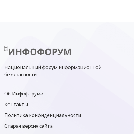
ЦИФРОВАЯ БЕЗОПАСНОСТЬ
ШИФРОВАНИЕ
ТЕЛЕКОМ
НИЖНИЙ НОВГОРОД
ГОСУСЛУГИ
СОЧИ
ТЕХНОЛОГИИ
ТЮМЕНЬ
SOC
DDOS-АТАКИ
ФСБ
ЛАБОРАТОРИЯ КАСПЕРСКОГО»
РОСКОМНАДЗОР
АСУ ТП
МИНЦИФРЫ РОССИИ
NGFW
КИБЕРМОШЕННИЧЕСТВО
ЦИФРОВАЯ ГРАМОТНОСТЬ
Национальный форум информационной
безопасности
Об Инфофоруме
Контакты
Политика конфиденциальности
Старая версия сайта