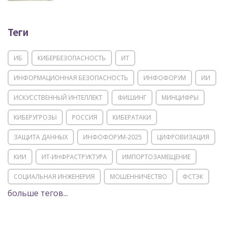
Теги
ИБ
КИБЕРБЕЗОПАСНОСТЬ
ИТ
ИНФОРМАЦИОННАЯ БЕЗОПАСНОСТЬ
ИНФОФОРУМ
ИИ
ИСКУССТВЕННЫЙ ИНТЕЛЛЕКТ
ФИШИНГ
МИНЦИФРЫ
КИБЕРУГРОЗЫ
РОССИЯ
КИБЕРАТАКИ
ЗАЩИТА ДАННЫХ
ИНФОФОРУМ-2025
ЦИФРОВИЗАЦИЯ
КИИ
ИТ-ИНФРАСТРУКТУРА
ИМПОРТОЗАМЕЩЕНИЕ
СОЦИАЛЬНАЯ ИНЖЕНЕРИЯ
МОШЕННИЧЕСТВО
ФСТЭК
больше тегов...
POSITIVE TECHNOLOGIES
ЦИФРОВАЯ ТРАНСФОРМАЦИЯ
DDOS
ПО
МВД
ГОСДУМА