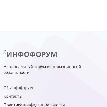
DDOS
ПО
МВД
ГОСДУМА
ЦИФРОВАЯ БЕЗОПАСНОСТЬ
ШИФРОВАНИЕ
ТЕЛЕКОМ
НИЖНИЙ НОВГОРОД
ГОСУСЛУГИ
СОЧИ
ТЕХНОЛОГИИ
ТЮМЕНЬ
SOC
DDOS-АТАКИ
ФСБ
ЛАБОРАТОРИЯ КАСПЕРСКОГО»
РОСКОМНАДЗОР
АСУ ТП
МИНЦИФРЫ РОССИИ
NGFW
КИБЕРМОШЕННИЧЕСТВО
ЦИФРОВАЯ ГРАМОТНОСТЬ
Национальный форум информационной
безопасности
Об Инфофоруме
Контакты
Политика конфиденциальности