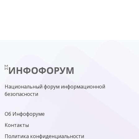
DDOS
ПО
МВД
ГОСДУМА
ЦИФРОВАЯ БЕЗОПАСНОСТЬ
ШИФРОВАНИЕ
ТЕЛЕКОМ
НИЖНИЙ НОВГОРОД
ГОСУСЛУГИ
СОЧИ
ТЕХНОЛОГИИ
ТЮМЕНЬ
SOC
DDOS-АТАКИ
ФСБ
ЛАБОРАТОРИЯ КАСПЕРСКОГО»
РОСКОМНАДЗОР
АСУ ТП
МИНЦИФРЫ РОССИИ
NGFW
КИБЕРМОШЕННИЧЕСТВО
ЦИФРОВАЯ ГРАМОТНОСТЬ
Национальный форум информационной
безопасности
Об Инфофоруме
Контакты
Политика конфиденциальности