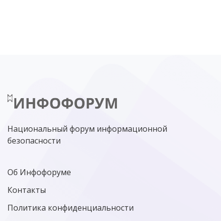
DDOS
ПО
МВД
ГОСДУМА
ЦИФРОВАЯ БЕЗОПАСНОСТЬ
ШИФРОВАНИЕ
ТЕЛЕКОМ
НИЖНИЙ НОВГОРОД
ГОСУСЛУГИ
СОЧИ
ТЕХНОЛОГИИ
ТЮМЕНЬ
SOC
DDOS-АТАКИ
ФСБ
ЛАБОРАТОРИЯ КАСПЕРСКОГО»
РОСКОМНАДЗОР
АСУ ТП
МИНЦИФРЫ РОССИИ
NGFW
КИБЕРМОШЕННИЧЕСТВО
ЦИФРОВАЯ ГРАМОТНОСТЬ
Национальный форум информационной
безопасности
Об Инфофоруме
Контакты
Политика конфиденциальности