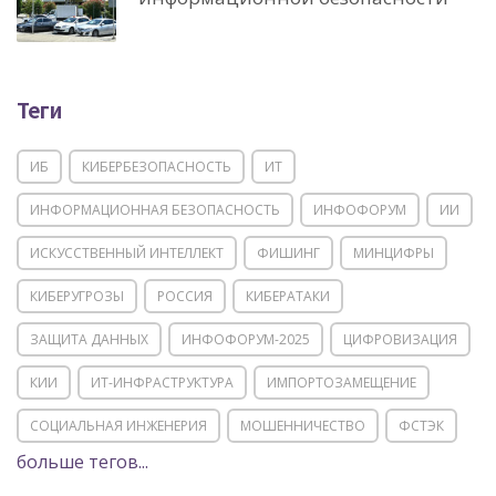
Теги
ИБ
КИБЕРБЕЗОПАСНОСТЬ
ИТ
ИНФОРМАЦИОННАЯ БЕЗОПАСНОСТЬ
ИНФОФОРУМ
ИИ
ИСКУССТВЕННЫЙ ИНТЕЛЛЕКТ
ФИШИНГ
МИНЦИФРЫ
КИБЕРУГРОЗЫ
РОССИЯ
КИБЕРАТАКИ
ЗАЩИТА ДАННЫХ
ИНФОФОРУМ-2025
ЦИФРОВИЗАЦИЯ
КИИ
ИТ-ИНФРАСТРУКТУРА
ИМПОРТОЗАМЕЩЕНИЕ
СОЦИАЛЬНАЯ ИНЖЕНЕРИЯ
МОШЕННИЧЕСТВО
ФСТЭК
больше тегов...
POSITIVE TECHNOLOGIES
ЦИФРОВАЯ ТРАНСФОРМАЦИЯ