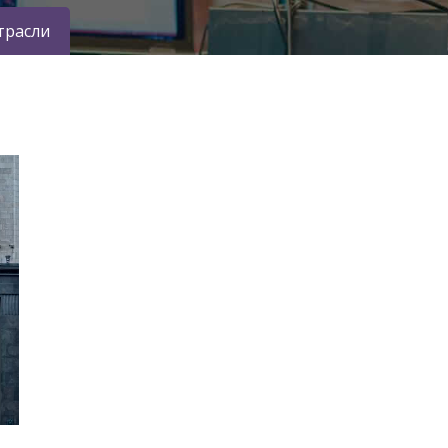
трасли