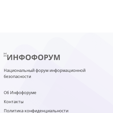
DDOS
ПО
МВД
ГОСДУМА
ЦИФРОВАЯ БЕЗОПАСНОСТЬ
ШИФРОВАНИЕ
ТЕЛЕКОМ
НИЖНИЙ НОВГОРОД
ГОСУСЛУГИ
СОЧИ
ТЕХНОЛОГИИ
ТЮМЕНЬ
SOC
DDOS-АТАКИ
ФСБ
ЛАБОРАТОРИЯ КАСПЕРСКОГО»
РОСКОМНАДЗОР
АСУ ТП
МИНЦИФРЫ РОССИИ
NGFW
КИБЕРМОШЕННИЧЕСТВО
ЦИФРОВАЯ ГРАМОТНОСТЬ
Национальный форум информационной
безопасности
Об Инфофоруме
Контакты
Политика конфиденциальности