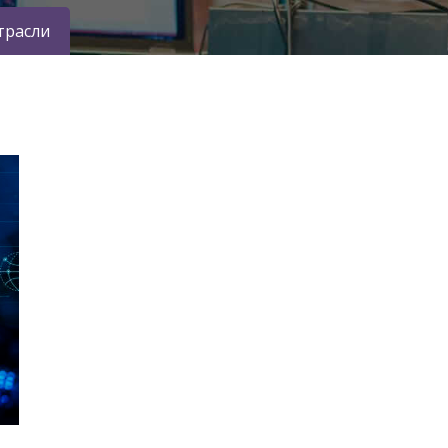
трасли