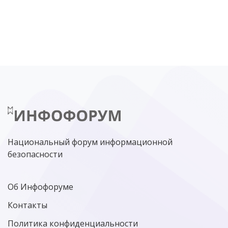
DDOS
ПО
МВД
ГОСДУМА
ЦИФРОВАЯ БЕЗОПАСНОСТЬ
ШИФРОВАНИЕ
ТЕЛЕКОМ
НИЖНИЙ НОВГОРОД
ГОСУСЛУГИ
СОЧИ
ТЕХНОЛОГИИ
ТЮМЕНЬ
SOC
DDOS-АТАКИ
ФСБ
ЛАБОРАТОРИЯ КАСПЕРСКОГО»
РОСКОМНАДЗОР
АСУ ТП
МИНЦИФРЫ РОССИИ
NGFW
КИБЕРМОШЕННИЧЕСТВО
ЦИФРОВАЯ ГРАМОТНОСТЬ
Национальный форум информационной
безопасности
Об Инфофоруме
Контакты
Политика конфиденциальности