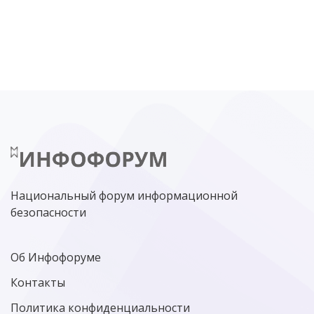
DDOS
ПО
МВД
ГОСДУМА
ЦИФРОВАЯ БЕЗОПАСНОСТЬ
ШИФРОВАНИЕ
ТЕЛЕКОМ
НИЖНИЙ НОВГОРОД
ГОСУСЛУГИ
СОЧИ
ТЕХНОЛОГИИ
ТЮМЕНЬ
SOC
DDOS-АТАКИ
ФСБ
ЛАБОРАТОРИЯ КАСПЕРСКОГО»
РОСКОМНАДЗОР
АСУ ТП
МИНЦИФРЫ РОССИИ
NGFW
КИБЕРМОШЕННИЧЕСТВО
ЦИФРОВАЯ ГРАМОТНОСТЬ
Национальный форум информационной
безопасности
Об Инфофоруме
Контакты
Политика конфиденциальности