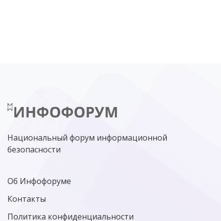
DDOS
ПО
МВД
ГОСДУМА
ЦИФРОВАЯ БЕЗОПАСНОСТЬ
ШИФРОВАНИЕ
ТЕЛЕКОМ
НИЖНИЙ НОВГОРОД
ГОСУСЛУГИ
СОЧИ
ТЕХНОЛОГИИ
ТЮМЕНЬ
SOC
DDOS-АТАКИ
ФСБ
ЛАБОРАТОРИЯ КАСПЕРСКОГО»
РОСКОМНАДЗОР
АСУ ТП
МИНЦИФРЫ РОССИИ
NGFW
КИБЕРМОШЕННИЧЕСТВО
ЦИФРОВАЯ ГРАМОТНОСТЬ
Национальный форум информационной
безопасности
Об Инфофоруме
Контакты
Политика конфиденциальности