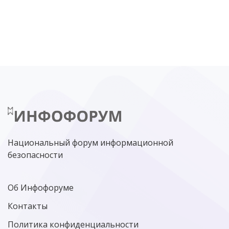
DDOS
ПО
МВД
ГОСДУМА
ЦИФРОВАЯ БЕЗОПАСНОСТЬ
ШИФРОВАНИЕ
ТЕЛЕКОМ
НИЖНИЙ НОВГОРОД
ГОСУСЛУГИ
СОЧИ
ТЕХНОЛОГИИ
ТЮМЕНЬ
SOC
DDOS-АТАКИ
ФСБ
ЛАБОРАТОРИЯ КАСПЕРСКОГО»
РОСКОМНАДЗОР
АСУ ТП
МИНЦИФРЫ РОССИИ
NGFW
КИБЕРМОШЕННИЧЕСТВО
ЦИФРОВАЯ ГРАМОТНОСТЬ
Национальный форум информационной
безопасности
Об Инфофоруме
Контакты
Политика конфиденциальности