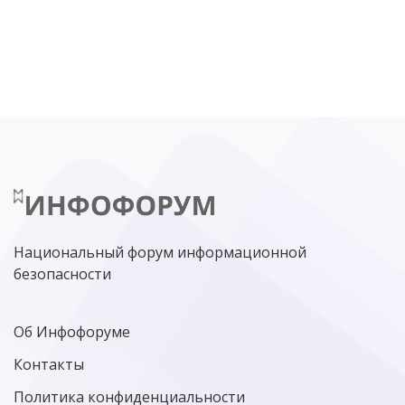
DDOS
ПО
МВД
ГОСДУМА
ЦИФРОВАЯ БЕЗОПАСНОСТЬ
ШИФРОВАНИЕ
ТЕЛЕКОМ
НИЖНИЙ НОВГОРОД
ГОСУСЛУГИ
СОЧИ
ТЕХНОЛОГИИ
ТЮМЕНЬ
SOC
DDOS-АТАКИ
ФСБ
ЛАБОРАТОРИЯ КАСПЕРСКОГО»
РОСКОМНАДЗОР
АСУ ТП
МИНЦИФРЫ РОССИИ
NGFW
КИБЕРМОШЕННИЧЕСТВО
ЦИФРОВАЯ ГРАМОТНОСТЬ
Национальный форум информационной
безопасности
Об Инфофоруме
Контакты
Политика конфиденциальности