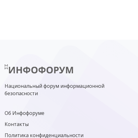
DDOS
ПО
МВД
ГОСДУМА
ЦИФРОВАЯ БЕЗОПАСНОСТЬ
ШИФРОВАНИЕ
ТЕЛЕКОМ
НИЖНИЙ НОВГОРОД
ГОСУСЛУГИ
СОЧИ
ТЕХНОЛОГИИ
ТЮМЕНЬ
SOC
DDOS-АТАКИ
ФСБ
ЛАБОРАТОРИЯ КАСПЕРСКОГО»
РОСКОМНАДЗОР
АСУ ТП
МИНЦИФРЫ РОССИИ
NGFW
КИБЕРМОШЕННИЧЕСТВО
ЦИФРОВАЯ ГРАМОТНОСТЬ
Национальный форум информационной
безопасности
Об Инфофоруме
Контакты
Политика конфиденциальности